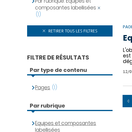
Par rubrique: Equipes et
composantes labellisées
(1)
PAG
RETIRER TOUS LES FILTRES
Eq
L'o
est
FILTRE DE RÉSULTATS
dé
Par type de contenu
12/0
Pages
(1)
Par rubrique
Equipes et composantes
labellisées