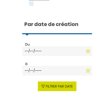
(1)
Par date de création
Du
à
FILTRER PAR DATE