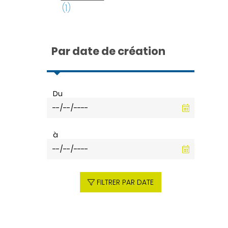
(1)
Par date de création
Du
à
FILTRER PAR DATE