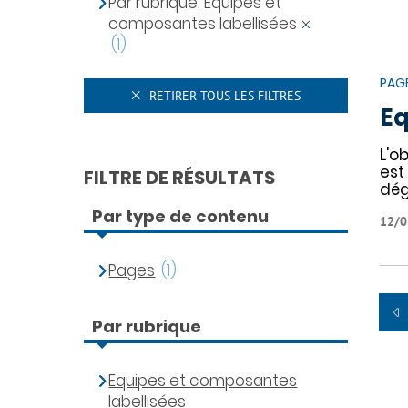
Par rubrique: Equipes et
composantes labellisées
(1)
PAG
RETIRER TOUS LES FILTRES
Eq
L'o
est
FILTRE DE RÉSULTATS
dé
Par type de contenu
12/0
Pages
(1)
Par rubrique
Equipes et composantes
labellisées