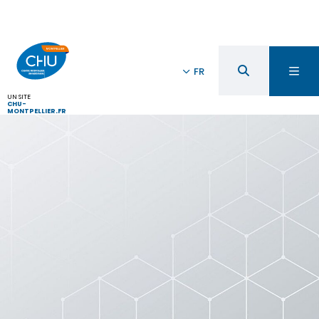
FR
UN SITE
CHU-
MONTPELLIER.FR