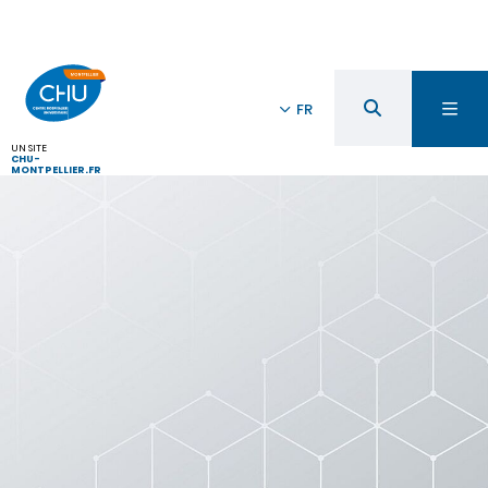
FR
UN SITE
CHU-
MONTPELLIER.FR