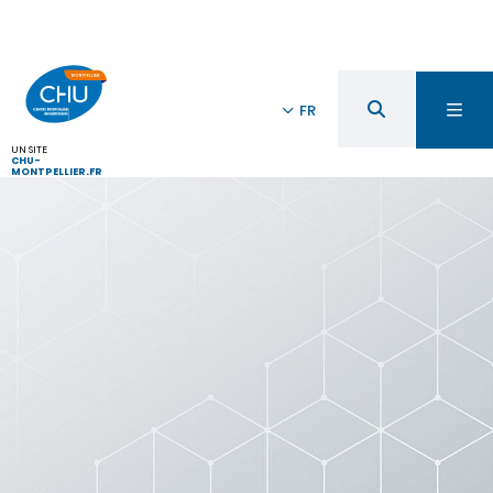
FR
UN SITE
CHU-
MONTPELLIER.FR