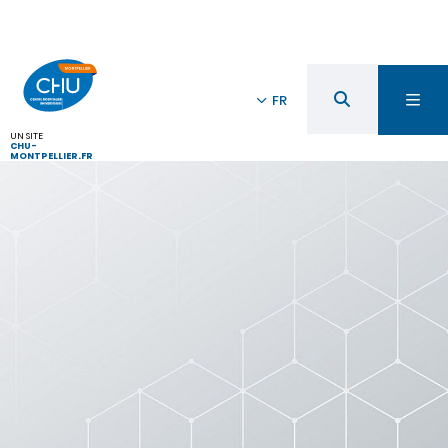
FR
UN SITE
CHU-
MONTPELLIER.FR