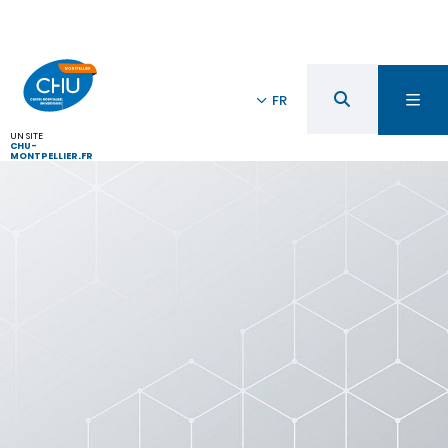
FR
UN SITE
CHU-
MONTPELLIER.FR