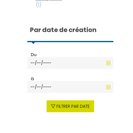
(1)
Par date de création
Du
à
FILTRER PAR DATE