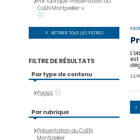
Par rubrique: Présentation du
CoEN Montpellier
(1)
PAG
RETIRER TOUS LES FILTRES
Pr
L'o
est
FILTRE DE RÉSULTATS
dé
Par type de contenu
12/0
Pages
(1)
Par rubrique
Présentation du CoEN
Montpellier