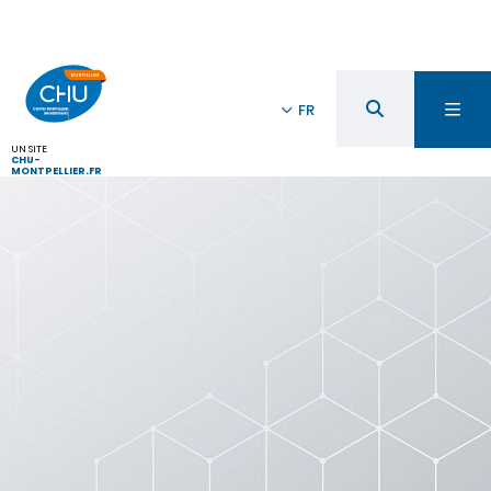
FR
UN SITE
CHU-
MONTPELLIER.FR