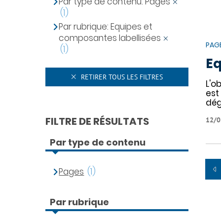
Par type de contenu: Pages
(1)
Par rubrique: Equipes et
composantes labellisées
PAG
(1)
Eq
RETIRER TOUS LES FILTRES
L'o
est
dé
FILTRE DE RÉSULTATS
12/0
Par type de contenu
Pages
(1)
Par rubrique