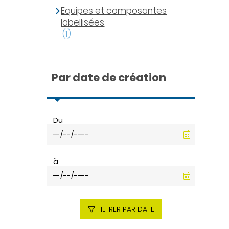
Equipes et composantes
labellisées
(1)
Par date de création
Du
à
FILTRER PAR DATE