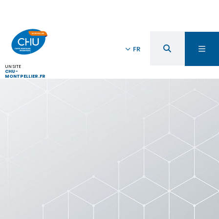
FR
UN SITE
CHU-
MONTPELLIER.FR