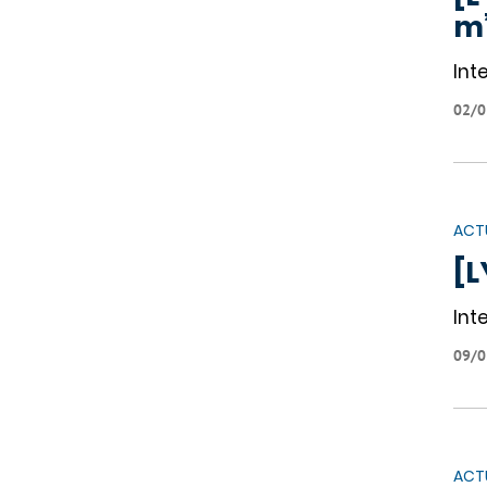
m’
Int
02/0
ACT
[L
Int
09/0
ACT