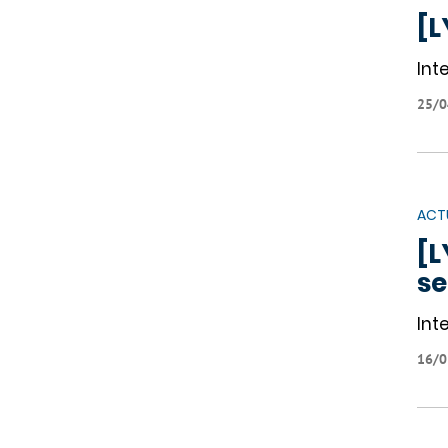
[L
Int
25/0
ACT
[L
se
Int
16/0