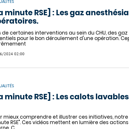
UALITÉS
a minute RSE] : Les gaz anesthésia
ératoires.
ors de certaines interventions au sein du CHU, des g
entiels pour le bon déroulement d'une opération. C
trêmement
6/2024 02:00
UALITÉS
a minute RSE] : Les calots lavable
r mieux comprendre et illustrer ces initiatives, notr
nute RSE". Ces vidéos mettent en lumière des action
erne. C