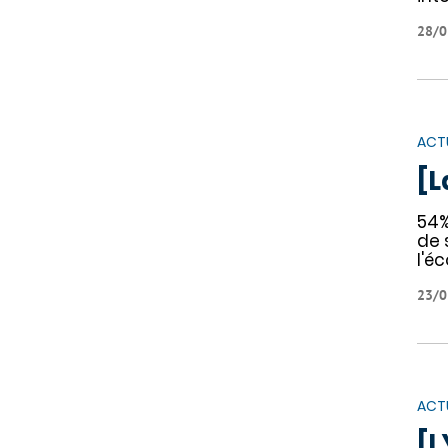
28/0
ACT
[L
54%
de 
l'é
23/0
ACT
[