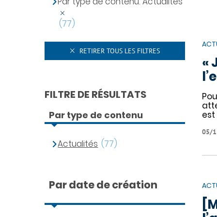
Par type de contenu: Actualités
(77)
ACT
RETIRER TOUS LES FILTRES
« 
l’
FILTRE DE RÉSULTATS
Pou
att
Par type de contenu
est
05/1
Actualités
(77)
Par date de création
ACT
[M