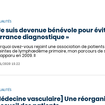
UALITÉS
Je suis devenue bénévole pour évi
errance diagnostique »
rquoi avez-vous rejoint une association de patient
eintes de lymphœdème primaire, mon parcours de 
 apparu en 2009. Il
1/2020 15:22
UALITÉS
édecine vasculaire] Une réorgani