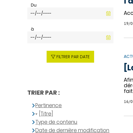
l’
Du
Acc
19/0
à
ACT
FILTRER PAR DATE
[L
Afi
dér
fai
TRIER PAR :
16/0
Pertinence
[Titre]
Type de contenu
Date de dernière modification