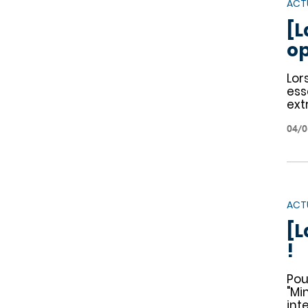
ACT
[L
op
​​L
ess
ex
04/0
ACT
[L
!
Pou
"Mi
int