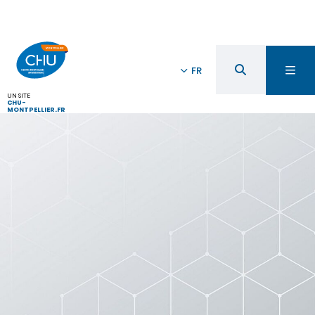
FR
UN SITE
CHU-
MONTPELLIER.FR