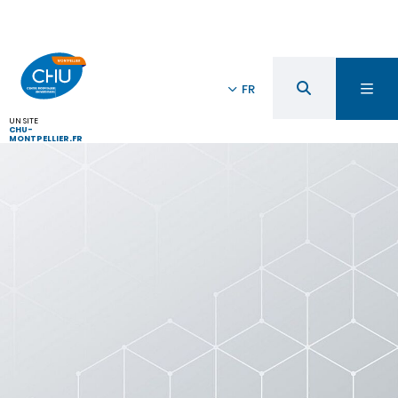
FR
UN SITE
CHU-
MONTPELLIER.FR